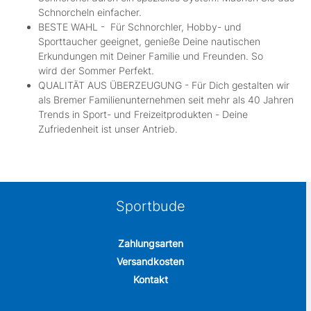
Schnorcheln einfacher.
BESTE WAHL - Für Schnorchler, Hobby- und
Sporttaucher geeignet, genieße Deine nautischen
Erkundungen mit Deiner Familie und Freunden. So
wird der Sommer Perfekt.
QUALITÄT AUS ÜBERZEUGUNG - Für Dich gestalten wir
als Bremer Familienunternehmen seit mehr als 40 Jahren
Trends in Sport- und Freizeitprodukten - Deine
Zufriedenheit ist unser Antrieb.
Sportbude
Zahlungsarten
Versandkosten
Kontakt