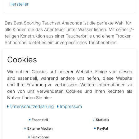
Hersteller
Das Best Sporting Tauchset Anaconda ist die perfekte Wahl für
alle Kinder, die das Abenteuer unter Wasser lieben. Mit seiner 2-
teiligen Konstruktion aus einer Taucherbrille und einem Trocken-
Schnorchel bietet es ein unvergessliches Taucherlebnis.
Lass dich begeistern von der Wasserdichtheit unserer
Cookies
Taucherbrille. Sie ist aus gehärtetem Glas gefertigt und besitzt
eine breite Gummiabdichtung, die Feuchtigkeit effektiv abhält.
Wir nutzen Cookies auf unserer Website. Einige von diesen
Mit einem Antibeschlag-System kannst du dich auf ein
sind essenziell, während andere uns helfen, diese Website
kristallklares Unterwassererlebnis freuen, ohne dass die Sicht
und Ihre Erfahrung zu verbessern. Weitere Informationen zu
durch Nebel beeinträchtigt wird.
den von uns verwendeten Cookies und Ihren Rechten als
Der Trocken-Schnorchel ist ein Highlight für alle Kinder, die das
Nutzer finden Sie hier:
Schnorcheln lieben. Mit seiner DRY-TOP Technik und dem
Daten­schutz­erklärung
Impressum
elastischen PVC-Verbindungsrohr lässt er sich leicht atmen und
ablassen. Das stabile Schwimmventil und das Spülventil
Essenziell
Statistik
ermöglichen es, Wasser problemlos aus dem Schnorchel zu
Externe Medien
PayPal
entfernen. So wirst du auch bei Wellengang immer trocken
bleiben.
Funktional