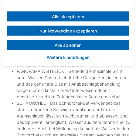
Unser Tauchset ist die perfekte Wahl für Schnorchler, Hobby-
und Sporttaucher. Verbringe unvergessliche Tage im Meer mit
Alle akzeptieren
deiner Familie und deinen Freunden. Lass dich von dem Best
Sporting Tauchset Anaconda begeistern und erlebe
Nur Notwendige akzeptieren
unvergessliche Abenteuer unter Wasser!
WASSERDICHT - Unsere Taucherbrille mit Schnorchel
Alle ablehnen
besteht aus gehärtetem Glas. Die Maske beschlägt nicht
und ist gut abdichtend. Durch eine breite
Weitere Einstellungen
Gummiabdichtung schützt die Taucherbrille sicher vor
dem Eindringen von Feuchtigkeit.
PANORAMA WEITBLICK - Genieße die maximale Sicht
unter Wasser. Das fortschrittliche Design der Linsenform
und das gehärtete Glas mit Antibeschlagbehandlung
sorgen für ein kristallklares Unterwassererlebnis,
benutzerfreundlich für Kinder, keine Sorge um Nebel.
SCHNORCHEL - Das Schnorchel-Set verwendet das
stabilste trockene Schwimmventil und der flexible
Atemschlauch lässt sich leicht atmen und ablassen. Und
das Spülventil ermöglicht, Wasser aus dem Schnorchel zu
entleeren. Auch bei Wellengang kommt nie Wasser in den
Schnorchel durch ein spezielles System. Machen Sie das