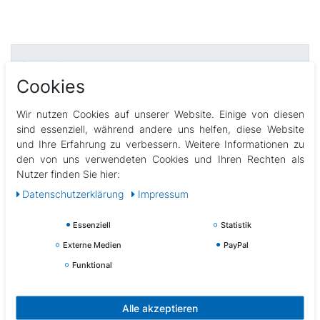
Beschreibung
Cookies
Technische Daten
Wir nutzen Cookies auf unserer Website. Einige von diesen
sind essenziell, während andere uns helfen, diese Website
und Ihre Erfahrung zu verbessern. Weitere Informationen zu
Weitere Details
den von uns verwendeten Cookies und Ihren Rechten als
Nutzer finden Sie hier:
EU-Verantwortlicher
Daten­schutz­erklärung
Impressum
Essenziell
Statistik
Hersteller
Externe Medien
PayPal
Funktional
ergonomisch geformtes Schnorchelrohr mit elastischer
PVC-Verbindung
Mundstück aus PRO-Soft-PVC
Alle akzeptieren