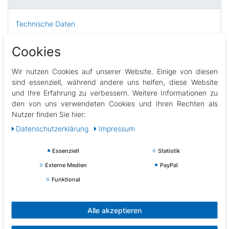
Technische Daten
Cookies
Weitere Details
Wir nutzen Cookies auf unserer Website. Einige von diesen
sind essenziell, während andere uns helfen, diese Website
EU-Verantwortlicher
und Ihre Erfahrung zu verbessern. Weitere Informationen zu
den von uns verwendeten Cookies und Ihren Rechten als
Hersteller
Nutzer finden Sie hier:
Daten­schutz­erklärung
Impressum
Tauchfahnen für viele Tauchübungen nutzbar
Essenziell
Statistik
Farbe: Orange / Grün u. Gelb / Blau u. Rot / Gelb u. Grün /
Externe Medien
PayPal
Gelb
Material: weiches und flexibles Neopren
Funktional
Neon helle auffällige Farben
Lieferumfang: 3 Tauchstäbe farblich sortiert
Alle akzeptieren
Achtung: Nur im flachen Wasser unter Aufsicht von