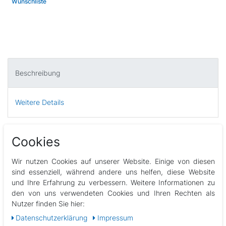
Wunschliste
Beschreibung
Weitere Details
Best Sporting Tischtennis Spar-Sets machen Spaß und lassen
Cookies
dich einfach und günstig in den schönen Tischtennis-Sport
einsteigen. So bist du schnell bereit für rasante TT Matches
Wir nutzen Cookies auf unserer Website. Einige von diesen
auf Terrasse, im Garten, im Keller, auf dem Küchentisch oder im
sind essenziell, während andere uns helfen, diese Website
Verein. Egal ob du stärken in der Offensive mit viel Spin, oder
und Ihre Erfahrung zu verbessern. Weitere Informationen zu
eher weit hinter dem Tisch als Abwehrspezialist auftritts oder
den von uns verwendeten Cookies und Ihren Rechten als
der Allround Typ bist - bei uns findest du den richtigen Schläger
Nutzer finden Sie hier:
und viel weiteres Zubehör.
Daten­schutz­erklärung
Impressum
HOBBY SCHLÄGER - in diesem Tischtennis-Set du