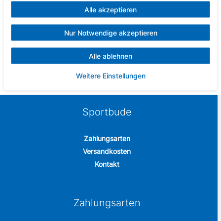
Farbe: lila, pink, gelb oder blau
Alle akzeptieren
Material: Kunststoff Schaufel und Griff, Schaufelstiel aus
Holz
Nur Notwendige akzeptieren
Größe: 50 cm x 11 cm
Achtung: Nicht für Kinder unter 36 Monaten geeignet
Alle ablehnen
Lieferumfang: 1 Schaufel Octopus
Weitere Einstellungen
Sportbude
Zahlungsarten
Versandkosten
Kontakt
Zahlungsarten