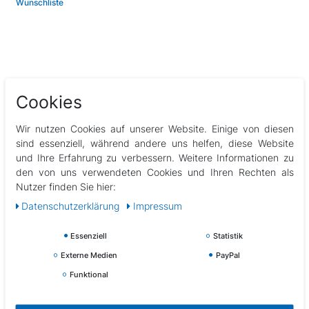
Wunschliste
Cookies
Beschreibung
Wir nutzen Cookies auf unserer Website. Einige von diesen
Technische Daten
sind essenziell, während andere uns helfen, diese Website
und Ihre Erfahrung zu verbessern. Weitere Informationen zu
den von uns verwendeten Cookies und Ihren Rechten als
Weitere Details
Nutzer finden Sie hier:
Daten­schutz­erklärung
Impressum
EU-Verantwortlicher
Essenziell
Statistik
Externe Medien
PayPal
Hersteller
Funktional
Softdart