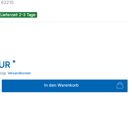
:
62210
 Lieferzeit 2-3 Tage
*
EUR
zzgl.
Versandkosten
In den Warenkorb