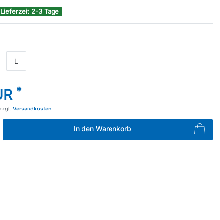
 Lieferzeit 2-3 Tage
L
*
EUR
zzgl.
Versandkosten
In den Warenkorb