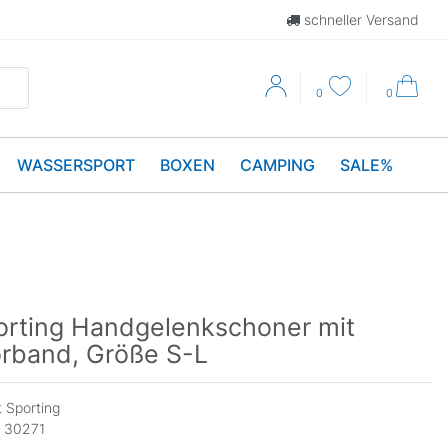
schneller Versand
0
0
WASSERSPORT
BOXEN
CAMPING
SALE%
orting Handgelenkschoner mit
orband, Größe S-L
 Sporting
:
30271