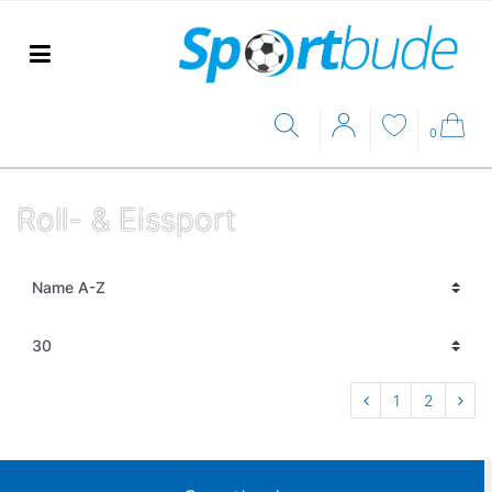
0
Roll- & Eissport
1
2