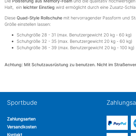
Die
Polsterung aus Memory-Foam
und die qualitativ hochwertige
Halt, ein
leichter Einstieg
wird ermöglicht durch eine Zusatz-Schla
Diese
Quad-Style Rollschuhe
mit hervorragender Passform und Stabil
Größe einstellen lassen:
Schuhgröße 28 - 31 (max. Benutzergewicht 20 kg - 60 kg)
Schuhgröße 32 - 35 (max. Benutzergewicht 20 kg - 60 kg)
Schuhgröße 36 - 39 (max. Benutzergewicht 20 kg - 100 kg)
Achtung: Mit Schutzausrüstung zu benutzen. Nicht im Straßenve
Sportbude
Zahlungsa
Zahlungsarten
Versandkosten
Kontakt