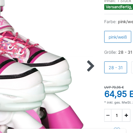
Inhalt:
1
Stück
Versandfertig,
Farbe:
pink/we
pink/weiß
Größe:
28 - 31
28 - 31
UVP 79,95 €
64,95
* inkl. ges. MwSt. 