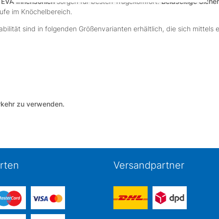
n
EVA Innensohlen
sorgen für besten Tragekomfort.
Beidseitige Siche
ufe im Knöchelbereich.
ität sind in folgenden Größenvarianten erhältlich, die sich mittels ei
rkehr zu verwenden.
rten
Versandpartner