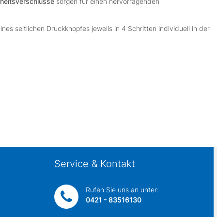
rheitsverschlüsse
sorgen für einen hervorragenden
nes seitlichen Druckknopfes jeweils in 4 Schritten individuell in der
Service & Kontakt
Rufen Sie uns an unter:
0421 - 83516130