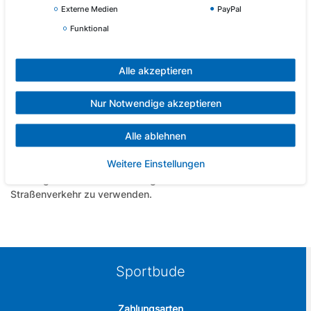
Hersteller
Externe Medien
PayPal
Funktional
Die atmungsaktiven Skates sind jeweils in 6 Größen und in der
Breite anpassbar. Dadurch wird ein einseitiger Druck auf den
Alle akzeptieren
Fuß vermieden.
Ein ABEC 5 Carbon-Kugellager und PU-Rollen leisten eine
Nur Notwendige akzeptieren
optimale Kraftübertragung. Semi Softboots bieten einen sehr
hohen Tragekomfort. Quick Lace Schnellschnürsystem,
Alle ablehnen
Powerstrap und Verschlussschnallen sorgen für einen
hervorragenden Halt.
Weitere Einstellungen
Achtung: Mit Schutzausrüstung zu benutzen. Nicht im
Straßenverkehr zu verwenden.
Sportbude
Zahlungsarten