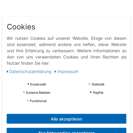
Cookies
Beschreibung
Wir nutzen Cookies auf unserer Website. Einige von diesen
sind essenziell, während andere uns helfen, diese Website
Technische Daten
und Ihre Erfahrung zu verbessern. Weitere Informationen zu
den von uns verwendeten Cookies und Ihren Rechten als
Weitere Details
Nutzer finden Sie hier:
Daten­schutz­erklärung
Impressum
EU-Verantwortlicher
Essenziell
Statistik
Externe Medien
PayPal
Hersteller
Funktional
Neopren Kniegelenkbandage zur Unterstützung des Kniegelenks
Alle akzeptieren
bei Sport und Belastung
Material: 90% Neopren und 10% Nylon
Nur Notwendige akzeptieren