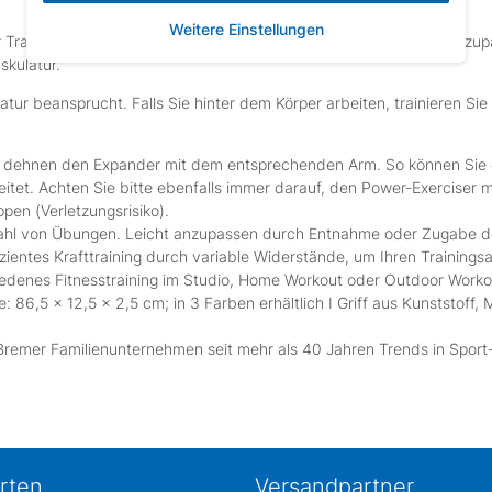
Weitere Einstellungen
hr Training individuell zu gestalten und Ihrem eigenen Fortschritt an
skulatur.
atur beansprucht. Falls Sie hinter dem Körper arbeiten, trainieren S
und dehnen den Expander mit dem entsprechenden Arm. So können Sie 
gleitet. Achten Sie bitte ebenfalls immer darauf, den Power-Exercise
pen (Verletzungsrisiko).
hl von Übungen. Leicht anzupassen durch Entnahme oder Zugabe der 
s Krafttraining durch variable Widerstände, um Ihren Trainingsa
enes Fitnesstraining im Studio, Home Workout oder Outdoor Worko
5 x 12,5 x 2,5 cm; in 3 Farben erhältlich I Griff aus Kunststoff, M
er Familienunternehmen seit mehr als 40 Jahren Trends in Sport- un
rten
Versandpartner