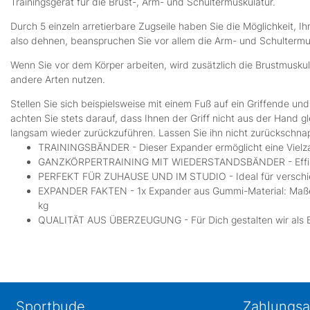
Trainingsgerät für die Brust-, Arm- und Schultermuskulatur.
Durch 5 einzeln arretierbare Zugseile haben Sie die Möglichkeit, I
also dehnen, beanspruchen Sie vor allem die Arm- und Schultermu
Wenn Sie vor dem Körper arbeiten, wird zusätzlich die Brustmuskul
andere Arten nutzen.
Stellen Sie sich beispielsweise mit einem Fuß auf ein Griffende 
achten Sie stets darauf, dass Ihnen der Griff nicht aus der Hand 
langsam wieder zurückzuführen. Lassen Sie ihn nicht zurückschnap
TRAININGSBÄNDER - Dieser Expander ermöglicht eine Vielza
GANZKÖRPERTRAINING MIT WIEDERSTANDSBÄNDER - Effiziente
PERFEKT FÜR ZUHAUSE UND IM STUDIO - Ideal für verschied
EXPANDER FAKTEN - 1x Expander aus Gummi-Material: Maße: 86,
kg
QUALITÄT AUS ÜBERZEUGUNG - Für Dich gestalten wir als Brem
Sportbude
Zahlungsa