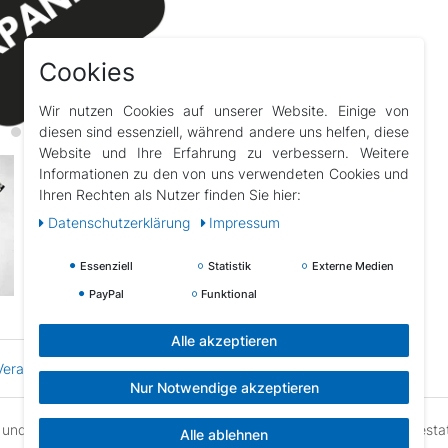
Cookies
Wir nutzen Cookies auf unserer Website. Einige von
diesen sind essenziell, während andere uns helfen, diese
Website und Ihre Erfahrung zu verbessern. Weitere
Informationen zu den von uns verwendeten Cookies und
Ihren Rechten als Nutzer finden Sie hier:
Daten­schutz­erklärung
Impressum
Essenziell
Statistik
Externe Medien
PayPal
Funktional
Alle akzeptieren
erantwortlicher
Hersteller
Nur Notwendige akzeptieren
und mit einer Sperrleiste für die Stränge zu Ihrer Sicherheit ausgest
Alle ablehnen