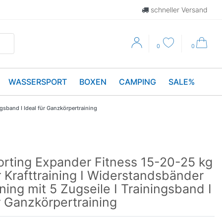
schneller Versand
0
0
WASSERSPORT
BOXEN
CAMPING
SALE%
ngsband I Ideal für Ganzkörpertraining
orting Expander Fitness 15-20-25 kg
 Krafttraining I Widerstandsbänder
ining mit 5 Zugseile I Trainingsband I
r Ganzkörpertraining