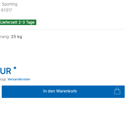
 Sporting
:
61317
 Lieferzeit 2-3 Tage
trang:
25 kg
*
EUR
zzgl.
Versandkosten
In den Warenkorb