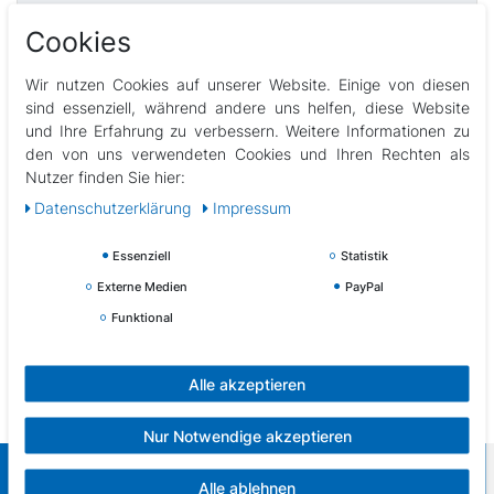
Beschreibung
Cookies
Technische Daten
Wir nutzen Cookies auf unserer Website. Einige von diesen
sind essenziell, während andere uns helfen, diese Website
und Ihre Erfahrung zu verbessern. Weitere Informationen zu
Weitere Details
den von uns verwendeten Cookies und Ihren Rechten als
Nutzer finden Sie hier:
EU-Verantwortlicher
Daten­schutz­erklärung
Impressum
Essenziell
Statistik
Hersteller
Externe Medien
PayPal
Funktional
6 Stück
zum Abdecken von Zeltstangen
Alle akzeptieren
Nur Notwendige akzeptieren
Sportbude
Alle ablehnen