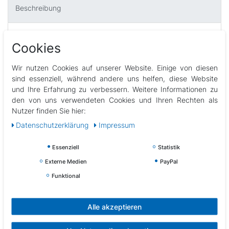
Beschreibung
Technische Daten
Cookies
Wir nutzen Cookies auf unserer Website. Einige von diesen
Weitere Details
sind essenziell, während andere uns helfen, diese Website
und Ihre Erfahrung zu verbessern. Weitere Informationen zu
EU-Verantwortlicher
den von uns verwendeten Cookies und Ihren Rechten als
Nutzer finden Sie hier:
Daten­schutz­erklärung
Impressum
Hersteller
Essenziell
Statistik
Bestehend aus 2 Tischtennisschlägern
Externe Medien
PayPal
beidseitige Noppen innen, 7-fach verleimtes Holz, 2,0 mm
Funktional
Schwamm
konkaver Griff
3 Tischtennisbällen in 3* Qualität (2 x Weiß und 1 x
Alle akzeptieren
Orange)
inkl. Nylontasche mit Tragegriff