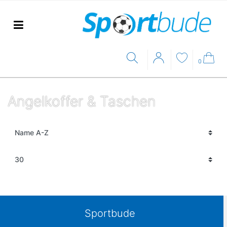
0
Angelkoffer & Taschen
Sportbude