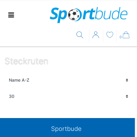
0
Steckruten
Sportbude